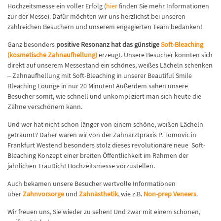
Hochzeitsmesse ein voller Erfolg (
hier
finden Sie mehr Informationen
zur der Messe). Dafür möchten wir uns herzlichst bei unseren
zahlreichen Besuchern und unserem engagierten Team bedanken!
Ganz besonders
positive Resonanz hat das günstige
Soft-Bleaching
(kosmetische Zahnaufhellung)
erzeugt. Unsere Besucher konnten sich
direkt auf unserem Messestand ein schönes, weißes Lächeln schenken
– Zahnaufhellung mit Soft-Bleaching in unserer Beautiful Smile
Bleaching Lounge in nur 20 Minuten! Außerdem sahen unsere
Besucher somit, wie schnell und unkompliziert man sich heute die
Zähne verschönern kann.
Und wer hat nicht schon länger von einem schöne, weißen Lächeln
geträumt? Daher waren wir von der Zahnarztpraxis P. Tomovic in
Frankfurt Westend besonders stolz dieses revolutionäre neue Soft-
Bleaching Konzept einer breiten Öffentlichkeit im Rahmen der
jährlichen TrauDich! Hochzeitsmesse vorzustellen.
Auch bekamen unsere Besucher wertvolle Informationen
über
Zahnvorsorge
und
Zahnästhetik
, wie z.B.
Non-prep Veneers
.
Wir freuen uns, Sie wieder zu sehen! Und zwar mit einem schönen,