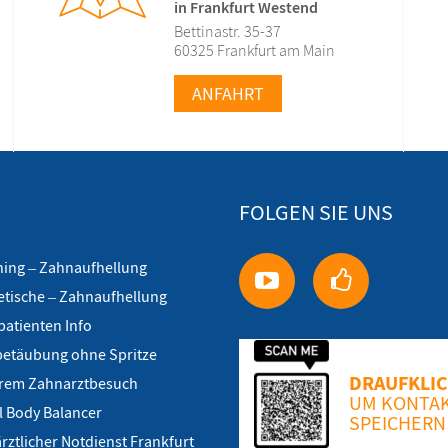
in Frankfurt Westend
Bettinastr. 35-37
60325 Frankfurt am Main
ANFAHRT
FOLGEN SIE UNS
hing – Zahnaufhellung
tische – Zahnaufhellung
patienten Info
etäubung ohne Spritze
DRAUFKLI
hrem Zahnarztbesuch
UM KONTAK
l Body Balancer
SPEICHERN
ztlicher Notdienst Frankfurt