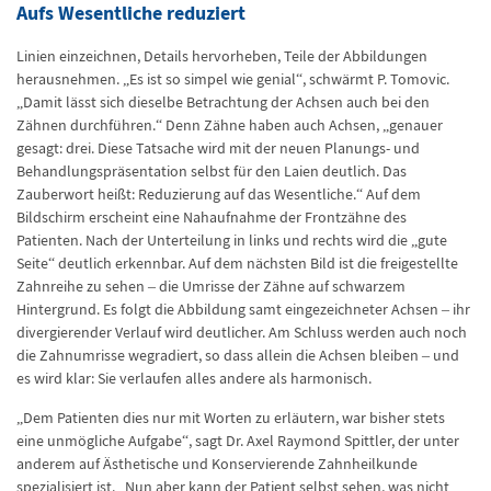
Aufs Wesentliche reduziert
Linien einzeichnen, Details hervorheben, Teile der Abbildungen
herausnehmen. „Es ist so simpel wie genial“, schwärmt P. Tomovic.
„Damit lässt sich dieselbe Betrachtung der Achsen auch bei den
Zähnen durchführen.“ Denn Zähne haben auch Achsen, „genauer
gesagt: drei. Diese Tatsache wird mit der neuen Planungs- und
Behandlungspräsentation selbst für den Laien deutlich. Das
Zauberwort heißt: Reduzierung auf das Wesentliche.“ Auf dem
Bildschirm erscheint eine Nahaufnahme der Frontzähne des
Patienten. Nach der Unterteilung in links und rechts wird die „gute
Seite“ deutlich erkennbar. Auf dem nächsten Bild ist die freigestellte
Zahnreihe zu sehen – die Umrisse der Zähne auf schwarzem
Hintergrund. Es folgt die Abbildung samt eingezeichneter Achsen – ihr
divergierender Verlauf wird deutlicher. Am Schluss werden auch noch
die Zahnumrisse wegradiert, so dass allein die Achsen bleiben – und
es wird klar: Sie verlaufen alles andere als harmonisch.
„Dem Patienten dies nur mit Worten zu erläutern, war bisher stets
eine unmögliche Aufgabe“, sagt Dr. Axel Raymond Spittler, der unter
anderem auf Ästhetische und Konservierende Zahnheilkunde
spezialisiert ist. „Nun aber kann der Patient selbst sehen, was nicht