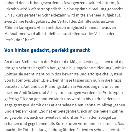
anhand der sichtbar gewordenen Divergenzen exakt erläutern: „Der
Eckzahn wird kieferorthopädisch in eine optimale Stellung gebracht.
Ein zu kurz geratener Schneidezahn wird mittels Veneer aufgebaut,
zwei Zähne leicht gekürzt, der Verlauf des Zahnfleischs an zwei
Zähnen korrigiert. Allein mit diesen möglichst minimalinvasiven
Maßnahmen wird alles tadellos – so stellen wir die ‘Achsen der
Perfektion’ her!“
Von hinten gedacht, perfekt gemacht
An dieser Stelle, wenn der Patient die Möglichkeiten gesehen und die
nötigen Schritte begriffen hat, geht die „umgekehrte Planung“, wie Dr.
Spittler sie nennt, nahtlos in das bewährte und erfolgreiche System
von P. Tomovic über. „Die Erkenntnisse lassen sich nun in die Praxis
umsetzen. Anhand der Planungsdaten in Verbindung mit unseren
exakten Abdrücken und Achsvermessungen werden die Prototypen
gefertigt.“ Die so genannten Mock-ups werden bis zu drei oder vier
Tage getragen, damit der Patient seine neuen Zähne im Alltag „sehen
und erleben“ kann. „So hat er Gelegenheit, sich an die neuen Zähne
zu gewöhnen, auch ein zweites und drittes Mal in den Spiegel zu
schauen und gegebenenfalls Korrekturen vornehmen zu lassen. Das
macht die Entscheidungsfindung für den Patienten sehr viel leichter.“