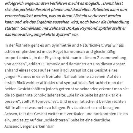
erfolgreich angewandten Verfahren macht es möglich. „Damit lässt
sich das perfekte Resultat planen und darstellen. Patienten kann nun
veranschaulicht werden, was an ihrem Lächeln verbessert werden
kann und wie das Ergebnis aussehen wird, noch bevor die Behandlung
startet.“ Gemeinsam mit Zahnarzt Dr. Axel Raymond Spittler stellt er
das innovative „umgekehrte System“ vor.
In der Ästhetik geht es um Symmetrie und Natürlichkeit. Was wir als
schön empfinden, ist in der Regel harmonisch und gleichmäßig
proportioniert. „In der Physik spricht man in diesem Zusammenhang
von Achsen“, erklärt P. Tomovic und demonstriert uns diesen Ansatz
anhand eines Fotos auf seinem iPad: Darauf ist das Gesicht eines
jungen Mannes in einer frontalen Nahaufnahme zu sehen. Auf den
ersten Blick wirkt er attraktiv und sympathisch. Betrachtet man die
beiden Gesichtshälften jedoch getrennt voneinander, erkennt man sie:
die so genannte Schokoladenseite. „Die linke Seite ist ganz klar die
bessere“, stellt P. Tomovic fest. Und in der Tat scheint bei der rechten
Hälfte alles etwas mehr zu hängen. Er visualisiert es mit besagten
Achsen, teilt das Gesicht weiter mit vertikalen und horizontalen Linien
ein, und zeigt: Auf der „schlechteren“ Seite ist eine deutliche
Achsendivergenz erkennbar.